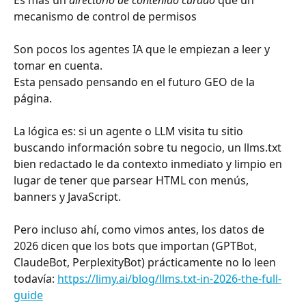
Es más un 
directorio de contenido curado
 que un 
mecanismo de control de permisos
Son pocos los agentes IA que le empiezan a leer y 
tomar en cuenta. 
Esta pensado pensando en el futuro GEO de la 
página.
La lógica es: si un agente o LLM visita tu sitio 
buscando información sobre tu negocio, un llms.txt 
bien redactado le da contexto inmediato y limpio en 
lugar de tener que parsear HTML con menús, 
banners y JavaScript.
Pero incluso ahí, como vimos antes, los datos de 
2026 dicen que los bots que importan (GPTBot, 
ClaudeBot, PerplexityBot) prácticamente no lo leen 
todavía: 
https://limy.ai/blog/llms.txt-in-2026-the-full-
guide